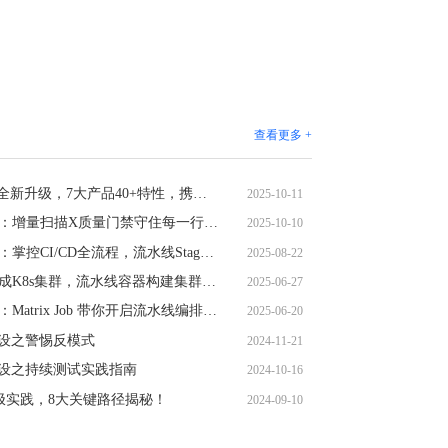
查看更多 +
嘉为蓝鲸DevOps平台V7.2 全新升级，7大产品40+特性，携手AI开启企业研发转型新周期
2025-10-11
嘉为蓝鲸CCI持续集成平台：增量扫描X质量门禁守住每一行新增代码的质量红线
2025-10-10
嘉为蓝鲸CCI持续集成平台：掌控CI/CD全流程，流水线Stage准入让部署更可靠
2025-08-22
CCI持续集成平台：高效集成K8s集群，流水线容器构建集群上线
2025-06-27
嘉为蓝鲸CCI持续集成平台：Matrix Job 带你开启流水线编排 2.0 时代
2025-06-20
程建设之警惕反模式
2024-11-21
程建设之持续测试实践指南
2024-10-16
终极实践，8大关键路径揭秘！
2024-09-10