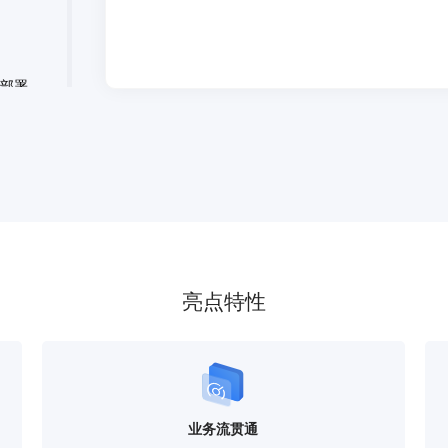
用部署，
线实现
发资源
亮点特性
业务流贯通