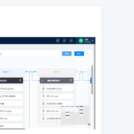
● 应用能力-质量红线：
提供流水线服务
下代码的准入准出管控能力，支持将代码
检查结果、自定义红线作为持续集成前的
准入门禁，也支持作为应用发布前的准出
门禁。
● 集成-嘉为蓝鲸DevOps工具链：
支持深
度集成嘉为蓝鲸CPack制品管理和CTest测
试管理等工程模块，通过自动化流水线，
打通开发-测试-运维-运营的工具流。
● 集成-第三方外部系统：
支持以流水线
插件的形式快速接入第三方外部系统和工
具能力，减轻外部集成的工作量，保证企