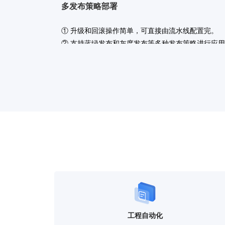
多发布策略部署
①
升级和回滚操作简单，可直接由流水线配置完。
② 支持蓝绿发布和灰度发布等多种发布策略进行应
实现平滑过渡，用户无感知。
研发生态共享
支持企业通过研发商店自主扩展原子能力，基于流水
研发场景的有效沉淀和快速复用，减少重复建设对研
的浪费，推动建立企业级研发共享生态。
工程自动化