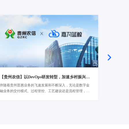
【贵州农信】以DevOps研发转型，加速乡村振兴最后一公里
伴随着贵州普惠业务的飞速发展和不断深入，无论是数字金
在企业级De
了解详情
了解详
融业务的交付模式、过程管控、工艺建设还是流程管理，都
规模的自主
难以满足贵州农信下一阶段的业务发展需求，因此贵州农信
主。研发人员
积极寻求解决方案，去改善乃至扭转当前数字金融业务交付
工具功能单
困难的局面...
性和工具链
国内金融企业De