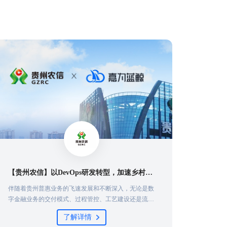
【贵州农信】以DevOps研发转型，加速乡村振兴最后一公里
伴随着贵州普惠业务的飞速发展和不断深入，无论是数
广州银行
字金融业务的交付模式、过程管控、工艺建设还是流程
于广州
管理，都难以满足贵州农信下一阶段的业务发展需求，
务范围
了解详情
因此贵州农信积极寻求解决方案，去改善乃至扭转当前
研发至