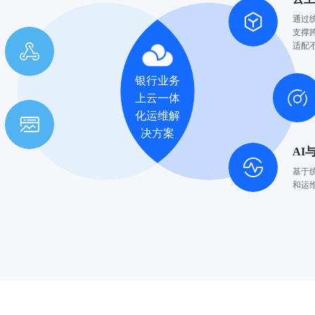
通过
支撑
适配
银行业务
上云一体
化运维解
决方案
AI
基于
和运