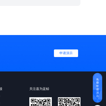
数字金融业务交付困难的局面...
条......
申请演示
免
费
申
接
关注嘉为蓝鲸
请
演
示
育
云