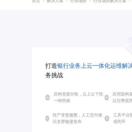
首页
解决方案
行业场景
行业场景解决方案
/
/
/
/
打造
银行业务上云一体化运维解
务挑战
异构资源分散，云上云下统
应用架构
一纳管难
以完整观
投产变更频繁，人工交付难
工具平台
以支撑敏捷发布
成闭环