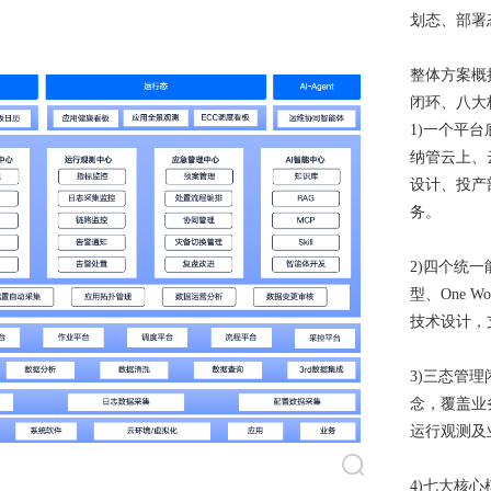
划态、部署
整体方案概
闭环、八大
1)一个平台
纳管云上、
设计、投产
务。
2)四个统一能
型、One W
技术设计，
3)三态管
念，覆盖业
运行观测及
4)七大核