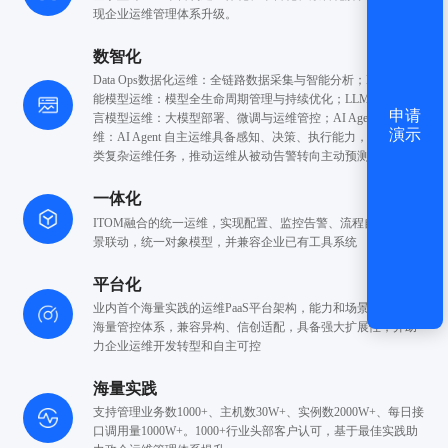
现企业运维管理体系升级。
数智化
Data Ops数据化运维：全链路数据采集与智能分析；
ML Ops智
能模型运维：模型全生命周期管理与持续优化；
LLM Ops大语
申请
言模型运维：大模型部署、微调与运维管控；
AI Agent自主运
演示
维：AI Agent 自主运维具备感知、决策、执行能力，
可处理各
类复杂运维任务，推动运维从被动告警转向主动预测自愈。
一体化
ITOM融合的统一运维，实现配置、监控告警、流程
自动化的场
景联动，统一对象模型，并兼容
企业已有工具系统
平台化
业内首个海量实践的运维PaaS平台架构，能力和场景解耦
单一
海量管控体系，兼容异构、信创适配，具备强大
扩展性，并助
力企业运维开发转型和自主可控
海量实践
支持管理业务数1000+、主机数30W+、实例数2000W+、每日接
口
调用量1000W+。1000+行业头部客户认可，基于最佳实践
助