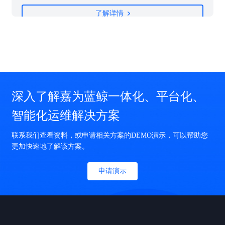
优
求量与复杂度逐级递增，东莞市人民医院对信息系统的连续性、稳定
效
性要求也进一步提高。运维安全和敏捷性如何同时保障？如何快速发
了解详情
现、准确定位、避免故障损失？运维工具系统个性化如何增强？这都
是医院信息科亟待解决的重要问题。
深入了解嘉为蓝鲸一体化、平台化、
智能化运维解决方案
联系我们查看资料，或申请相关方案的DEMO演示，可以帮助您
更加快速地了解该方案。
申请演示