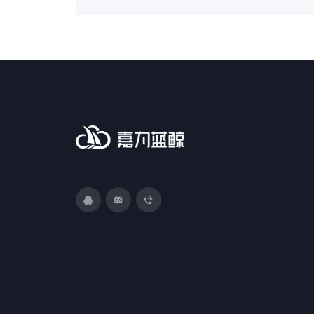
3593213400
DevOps@canway.net
020-38847288