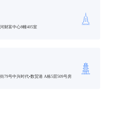
河财富中心8幢405室
79号中兴时代•数贸港 A栋5层509号房