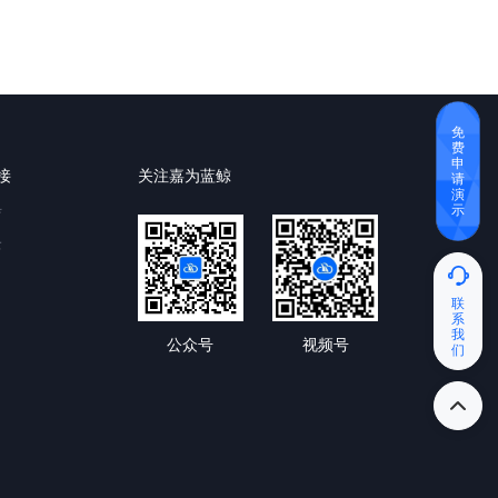
免
费
申
接
关注嘉为蓝鲸
请
演
示
育
云
联
系
我
公众号
视频号
们