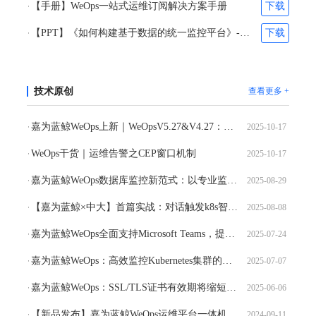
【手册】WeOps一站式运维订阅解决方案手册
下载
【PPT】《如何构建基于数据的统一监控平台》-苏文
下载
技术原创
查看更多 +
嘉为蓝鲸WeOps上新｜WeOpsV5.27&V4.27：工单进度清晰可视，移动办公高效掌控
2025-10-17
WeOps干货｜运维告警之CEP窗口机制
2025-10-17
嘉为蓝鲸WeOps数据库监控新范式：以专业监控视图，赋能高效运维管理
2025-08-29
【嘉为蓝鲸×中大】首篇实战：对话触发k8s智能体，高效自愈集群故障
2025-08-08
嘉为蓝鲸WeOps全面支持Microsoft Teams，提高运维跨国协作效率
2025-07-24
嘉为蓝鲸WeOps：高效监控Kubernetes集群的三大关键点
2025-07-07
嘉为蓝鲸WeOps：SSL/TLS证书有效期将缩短至47天，WeOps带你轻松应对
2025-06-06
【新品发布】嘉为蓝鲸WeOps运维平台一体机全新发布：高性价比、强大稳定、即插即用的企业级IT运维设备
2024-09-11