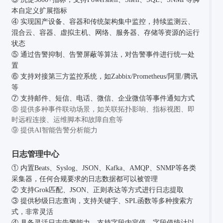
本自定义扩展指标
④ 实现国产设备、容器和传统架构集中监控，持续监测云、
混合云、容器、虚拟主机、网络、服务器、存储等资源的运行
状态
⑤ 通过告警抑制、告警屏蔽等算法，对告警事件进行统一处
置
⑥ 支持对接第三方监控系统，如Zabbix/Prometheus/阿里/腾讯
等
⑦ 支持邮件、短信、电话、微信、企业微信等事件通知方式
⑧ 提供多种事件联动场景，如关联拓扑影响、指标视图、即
时远程连接、运维脚本和故障自愈等
⑨ 提供AI智能告警分析能力
日志管理中心
① 内置Beats、Syslog、JSON、Kafka、AMQP、SNMP等各类
采集器，任何合规要求的日志数据都可以被管理
② 支持Grok匹配、JSON、正则表达等方式进行日志提取
③ 提供秒级日志查询，支持关键字、SPL函数等多种搜索方
式，非常灵活
④ 具备灵活日志告警能力，支持字段内容值、字段值统计以