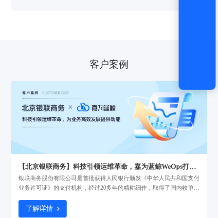
客户案例
【北京银联商务】科技引领运维革命，嘉为蓝鲸WeOps打造运维新底座
银联商务股份有限公司是首批获得人民银行颁发《中华人民共和国支付
业务许可证》的支付机构，经过20多年的精耕细作，取得了国内收单机
构第一、亚太地区第二的排名以及46.3%的市场份额的不俗的业绩，作
为银联商务子公司的北京银联商务有限公司（以下简称“北京银联商
了解详情
务”）正加快推进各项数字基础设施建设，不断夯实“科技银商”基座，