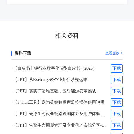
为客户的发展助力，也为实体经济注入支付与科技的动能
相关资料
资料下载
查看更多 +
【白皮书】银行业数字化转型白皮书（2023）
下载
【PPT】从Exchange谈企业邮件系统运维
下载
【PPT】夯实IT运维基础，应对能源变革挑战
下载
【S-mart工具】嘉为蓝鲸数据库监控插件使用说明
下载
【PPT】云原生时代全链路观测体系及用户体验优化体系的构建-刘阎&林超凡
下载
【PPT】告警生命周期管理及企业落地实践分享-张之得&吴维柯
下载