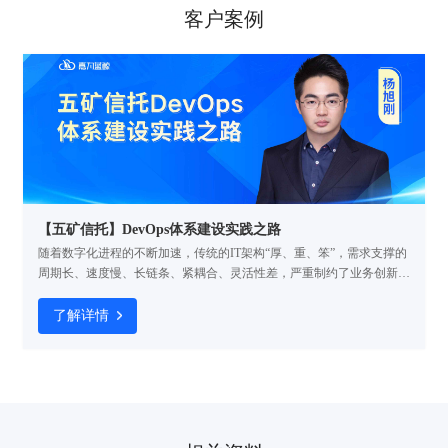
客户案例
【五矿信托】DevOps体系建设实践之路
随着数字化进程的不断加速，传统的IT架构“厚、重、笨”，需求支撑的
周期长、速度慢、长链条、紧耦合、灵活性差，严重制约了业务创新模
式的发展。基于此，五矿信托开启探索企业级的DevOps建设，引入
DevOps工具链加强流程体系建设，用统一的工具链实现稳敏双态实践
了解详情
并行，确保项目质量与管理的“可视、可管、可控、可信”。