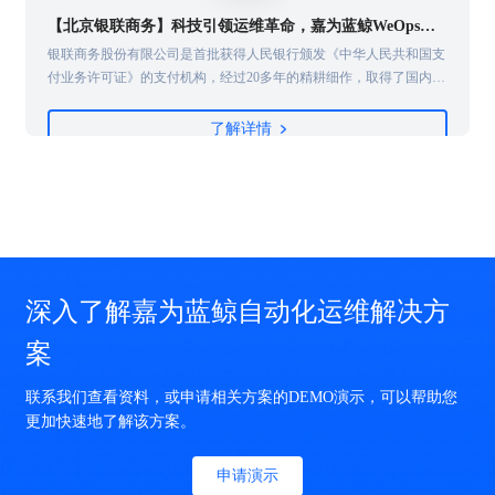
【北京银联商务】科技引领运维革命，嘉为蓝鲸WeOps打造运维新底座
革
银联商务股份有限公司是首批获得人民银行颁发《中华人民共和国支
险
付业务许可证》的支付机构，经过20多年的精耕细作，取得了国内收
单机构第一、亚太地区第二的排名以及46.3%的市场份额的不俗的业
绩，作为银联商务子公司的北京银联商务有限公司（以下简称“北京
了解详情
数
银联商务”）正加快推进各项数字基础设施建设，不断夯实“科技银
维
商”基座，为客户的发展助力，也为实体经济注入支付与科技的动能
深入了解嘉为蓝鲸自动化运维解决方
案
联系我们查看资料，或申请相关方案的DEMO演示，可以帮助您
更加快速地了解该方案。
申请演示