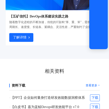
【五矿信托】DevOps体系建设实践之路
随着数字化进程的不断加速，传统的IT架构“厚、重、笨”，需求支撑的
周期长、速度慢、长链条、紧耦合、灵活性差，严重制约了业务创新模
式的发展。基于此，五矿信托开启探索企业级的DevOps建设，引入
DevOps工具链加强流程体系建设，用统一的工具链实现稳敏双态实践
了解详情
并行，确保项目质量与管理的“可视、可管、可控、可信”。
相关资料
资料下载
查看更多 +
【PPT】企业如何量身打造研发效能数据洞察体系
下载
【白皮书】嘉为蓝鲸Devops研发效能平台 v7.0
下载