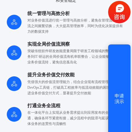
和安全稳定
统一管理与高效分析
获取验证码
对业务价值流进行统一管理与高效分析，避免在管理流和工程
流
之间频繁切换，大大提高管理效率，同时为
优化决策提供有
力的数据支持
登录
实现全局价值流洞察
突破传统软件研发效能度量局限于研发工程领域的弊端，将业
还没有账号？
立即注册
务到
IT 研运的全局价值流有机串联整合，让企业能够全面洞察
业务价值流转，避免信息孤岛化
提升业务价值交付效能
凭借强大的价值流管理能力，结合企业现有流程管理系统与
DevOps
工具链，打破高工程效率与低流动效能的困境，有效改
进
业务价值交付方式，显著提升交付效能
申请
演示
打通业务全流程
在一体化平台上实现从业务需求提出到应用发布的全流程打
通，确保
各环节紧密衔接，减少流程中的阻滞与延误，提升
整
体业务的连贯性与流畅性