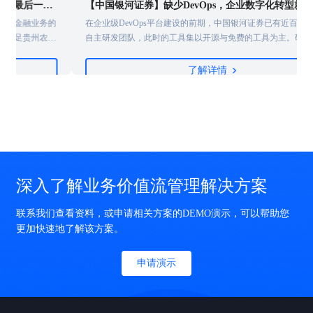
公里
【中国银河证券】缺少DevOps，企业数字化转型就是带着脚镣跳舞
的
在企业级DevOps平台建设的前期，中国银河证券已有近百人规模的
信
自主研发团队，此时的工具集以开源与免费的工具为主。研发人员自
善
发组织建设DevOps的工具，呈现点状分布、工具功能单一、服务连
续性弱的特点，也很少会做业务连续性和工具链集群部署，同时有重
了解详情
复建设的特点，这是大部分国内金融企业DevOps的现状......
深入了解业务价值流管理解决方案
联系我们查看资料，或申请相关方案的DEMO演示，可以帮助您
更加快速地了解该方案。
申请演示