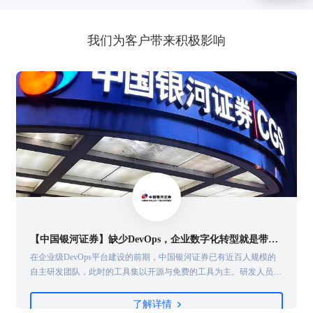
我们为客户带来积极影响
【中国银河证券】缺少DevOps，企业数字化转型就是带着脚镣跳舞
的
在企业级DevOps平台建设的前期，中国银河证券已有近百人规模的
信
自主研发团队，此时的工具集以开源与免费的工具为主。研发人员自
善
发组织建设DevOps的工具，呈现点状分布、工具功能单一、服务连
续性弱的特点，也很少会做业务连续性和工具链集群部署，同时有重
了解详情