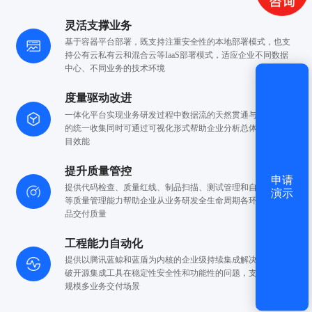
获取验证码
灵活支撑业务
基于容器平台部署，既支持注重安全性的本地部署模式，也支
登录
持公有云
私有云和混合云等IaaS部署模式，适应企业不同数据
中心、不同业务的技术环境
还没有账号？
立即注册
度量驱动改进
一体化平台实现业务研发过程中数据流的天然贯通与研发数据
的统一收集
同时可通过可视化形式帮助企业分析总体效能和项
目效能
提升质量管控
申请
提供代码检查、质量红线、制品扫描、测试管理和自动化测试
演示
等质量管理能力
帮助企业从业务研发全生命周期各环节提升产
品交付质量
工程能力自动化
提供以腾讯蓝鲸和蓝盾为内核的企业级持续集成解决方案，突
破开源集成工具在稳定性
安全性和功能性的问题，支撑企业大
规模多业务交付场景