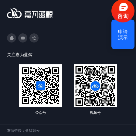
获取验证码
申请
演示
登录
3593213400
DevOps@canway.net
020-38847288
还没有账号？
立即注册
关注嘉为蓝鲸
公众号
视频号
友情链接：
蓝鲸智云