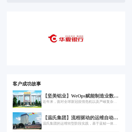
客户成功故事
【坚美铝业】WeOps赋能制造业数字
化，助力坚美铝业IT高效管理！
近年来，面对全球新冠疫情危机以及严峻复杂的
国内外环境，传统铝型材制造业遭遇到了严峻挑
战，但是作为南海区制造业头部企业，坚美铝业
【温氏集团】流程驱动的运维自动化
积极响应《广东省佛山市落实推动制造业数字化
在温氏集团的实践
温氏集团的运维转型阶段实践，基于蓝鲸一体化
智能化转型发展》的政策号召，攻坚克难，加大
平台底座，从对象数字化（CMDB、监控告警）
对升级建设自动化生产基地的投入，扩大产能，